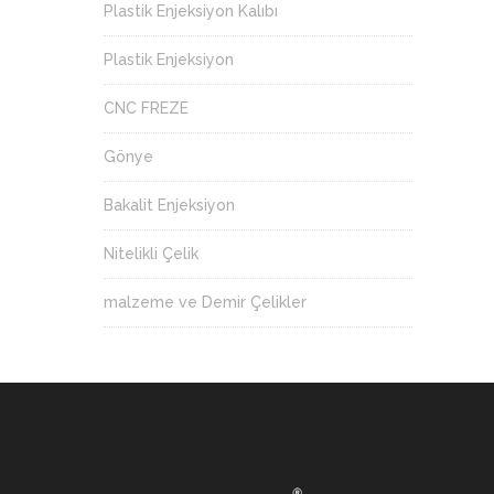
Plastik Enjeksiyon Kalıbı
Plastik Enjeksiyon
CNC FREZE
Gönye
Bakalit Enjeksiyon
Nitelikli Çelik
malzeme ve Demir Çelikler